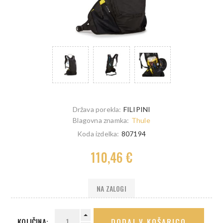
Država porekla:
FILIPINI
Blagovna znamka:
Thule
Koda izdelka:
807194
110,46 €
NA ZALOGI
KOLIČINA:
DODAJ V KOŠARICO