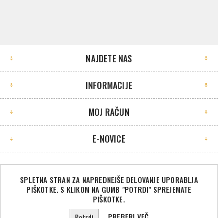
NAJDETE NAS
INFORMACIJE
MOJ RAČUN
E-NOVICE
SPLETNA STRAN ZA NAPREDNEJŠE DELOVANJE UPORABLJA
PIŠKOTKE. S KLIKOM NA GUMB "POTRDI" SPREJEMATE
©2026 Sport Store. Vse pravice pridržane.
PIŠKOTKE.
Powered by
nopCommerce
PREBERI VEČ
Potrdi