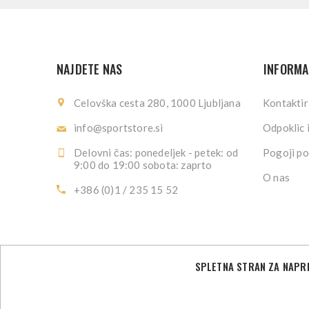
NAJDETE NAS
INFORMA
Celovška cesta 280, 1000 Ljubljana
Kontaktir
info@sportstore.si
Odpoklic 
Delovni čas: ponedeljek - petek: od
Pogoji po
9:00 do 19:00 sobota: zaprto
O nas
+386 (0)1 / 235 15 52
SPLETNA STRAN ZA NAPRE