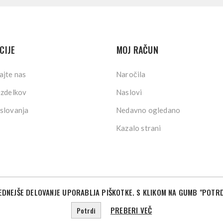
CIJE
MOJ RAČUN
ajte nas
Naročila
izdelkov
Naslovi
slovanja
Nedavno ogledano
Kazalo strani
DNEJŠE DELOVANJE UPORABLJA PIŠKOTKE. S KLIKOM NA GUMB "POTRD
©2026 Sport Store. Vse pravice pridržane.
Powered by
nopCommerce
Designed by
Nop-Templates.com
PREBERI VEČ
Potrdi