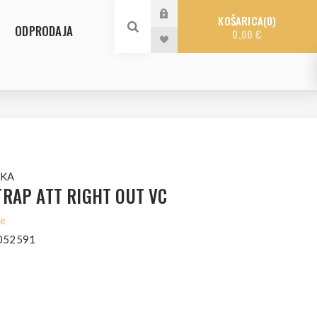
KOŠARICA
0
ODPRODAJA
0,00 €
SKA
RAP ATT RIGHT OUT VC
le
052591