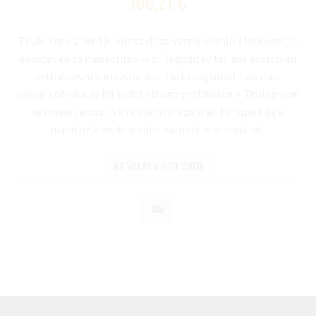
106,21 €
Thule Yepp 2 mini je bil razvit za varno vožnjo s kolesom, je
enostaven za namestitev in prilagoditev ter ima edinstven
pettočkovni varnostni pas. Da bi zagotovili varnost
vašega otroka, je bil sedež strogo preizkušen v Thulejevem
testnem centru in v resničnih razmerah ter izpolnjuje
najstrožje mednarodne varnostne standarde.
NA VOLJO V 7-10 DNEH