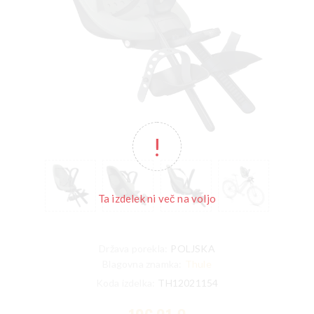
Ta izdelek ni več na voljo
Država porekla:
POLJSKA
Blagovna znamka:
Thule
Koda izdelka:
TH12021154