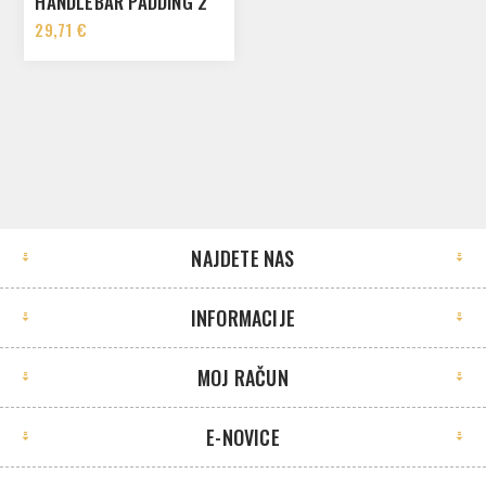
HANDLEBAR PADDING 2
12020900
29,71 €
NAJDETE NAS
INFORMACIJE
MOJ RAČUN
E-NOVICE