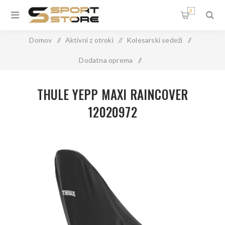
0
Domov
/
Aktivni z otroki
/
Kolesarski sedeži
/
Dodatna oprema
/
THULE YEPP MAXI RAINCOVER 12020972
THULE YEPP MAXI RAINCOVER
12020972