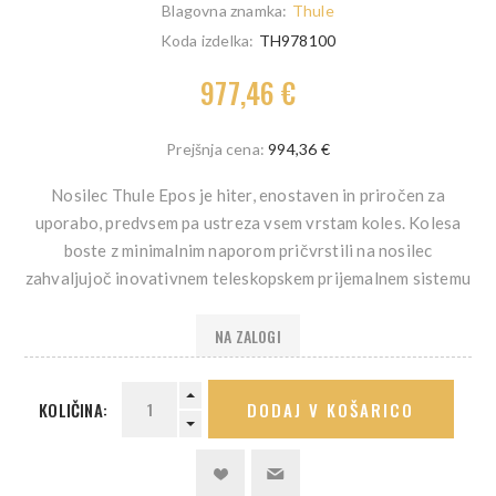
Blagovna znamka:
Thule
Koda izdelka:
TH978100
977,46 €
Prejšnja cena:
994,36 €
Nosilec Thule Epos je hiter, enostaven in priročen za
uporabo, predvsem pa ustreza vsem vrstam koles. Kolesa
boste z minimalnim naporom pričvrstili na nosilec
zahvaljujoč inovativnem teleskopskem prijemalnem sistemu
NA ZALOGI
KOLIČINA:
DODAJ V KOŠARICO