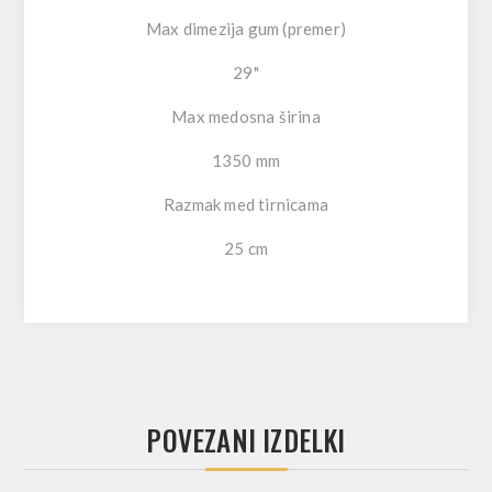
Max dimezija gum (premer)
29"
Max medosna širina
1350 mm
Razmak med tirnicama
25 cm
POVEZANI IZDELKI