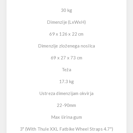
30 kg
Dimenzije (LxWxH)
69 x 126 x 22 cm
Dimenzije zloženega nosilca
69 x 27 x 73 cm
Teža
17.3 kg
Ustreza dimenzijam okvirja
22-90mm
Max širina gum
3" (With Thule XXL Fatbike Wheel Straps 4.7")